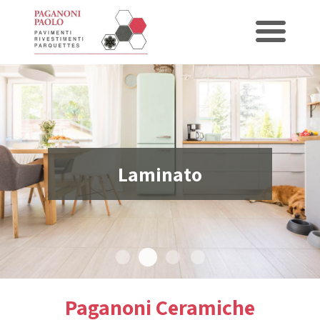
Laminato
Laminato
Gres porcellanato
Piatti doccia
Rivestimenti
Paganoni Ceramiche