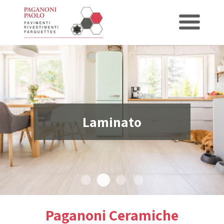
Laminato
Laminato
Gres porcellanato
Piatti doccia
Rivestimenti
Paganoni Ceramiche